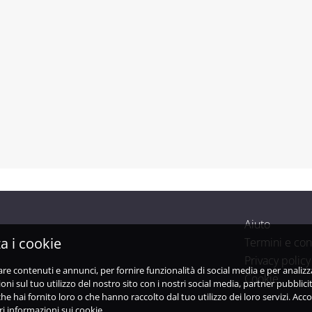
Aiuto
a i cookie
Termini e con
Privacy policy
are contenuti e annunci, per fornire funzionalità di social media e per analiz
Cookie
i sul tuo utilizzo del nostro sito con i nostri social media, partner pubblicit
e hai fornito loro o che hanno raccolto dal tuo utilizzo dei loro servizi. Acco
i informazioni sui cookie.