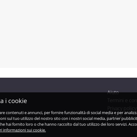
Aiuto
a i cookie
Termini e con
Privacy policy
are contenuti e annunci, per fornire funzionalità di social media e per analiz
Cookie
i sul tuo utilizzo del nostro sito con i nostri social media, partner pubblicit
e hai fornito loro o che hanno raccolto dal tuo utilizzo dei loro servizi. Acco
i informazioni sui cookie.