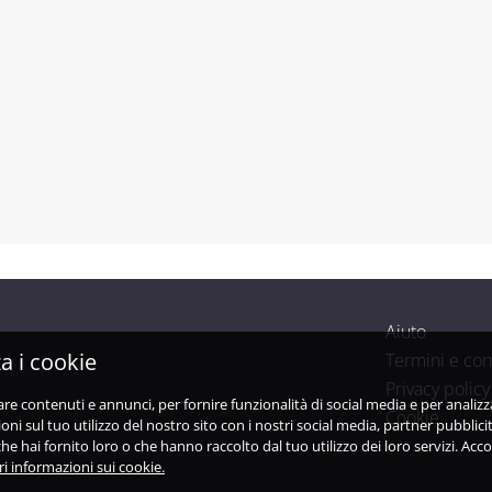
Aiuto
a i cookie
Termini e con
Privacy policy
are contenuti e annunci, per fornire funzionalità di social media e per analiz
Cookie
i sul tuo utilizzo del nostro sito con i nostri social media, partner pubblicit
e hai fornito loro o che hanno raccolto dal tuo utilizzo dei loro servizi. Acco
i informazioni sui cookie.