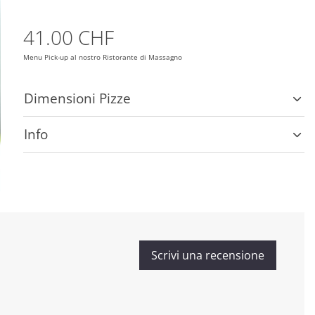
41.00 CHF
Menu Pick-up al nostro Ristorante di Massagno
Dimensioni Pizze
Info
Scrivi una recensione