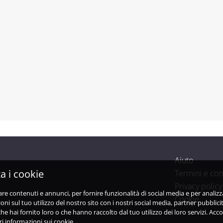
Aiuto
a i cookie
Termini e con
Privacy policy
are contenuti e annunci, per fornire funzionalità di social media e per analiz
Cookie
i sul tuo utilizzo del nostro sito con i nostri social media, partner pubblicit
e hai fornito loro o che hanno raccolto dal tuo utilizzo dei loro servizi. Acco
i informazioni sui cookie.