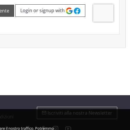
Login or signup with
ente
Iscriviti alla nostra Newsletter
dizioni
zare il nostro traffico. Potremmo