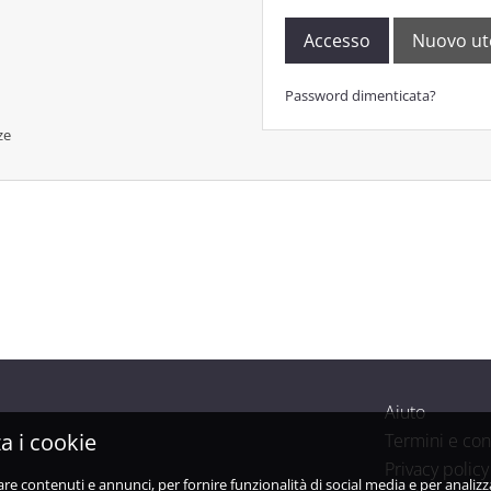
Accesso
Nuovo ut
Password dimenticata?
ze
Aiuto
a i cookie
Termini e con
Privacy policy
are contenuti e annunci, per fornire funzionalità di social media e per analiz