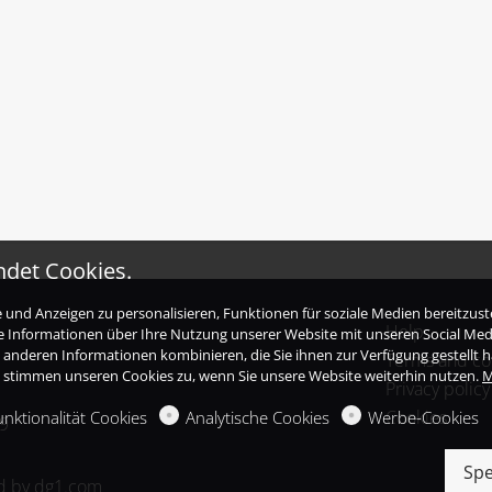
ndet Cookies.
und Anzeigen zu personalisieren, Funktionen für soziale Medien bereitzuste
Help
ge Informationen über Ihre Nutzung unserer Website mit unseren Social Me
it anderen Informationen kombinieren, die Sie ihnen zur Verfügung gestellt 
Terms and co
e stimmen unseren Cookies zu, wenn Sie unsere Website weiterhin nutzen.
M
Privacy policy
Cookies
unktionalität Cookies
Analytische Cookies
Werbe-Cookies
9
Spe
d by
dg1.com